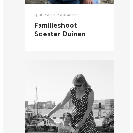
19 MEI, 2018
IN /
0 REACTIE'S
Familieshoot
Soester Duinen